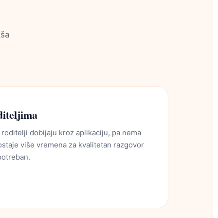
kša
diteljima
roditelji dobijaju kroz aplikaciju, pa nema
 ostaje više vremena za kvalitetan razgovor
potreban.