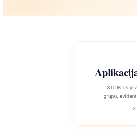
Aplikacij
STIOKids je
grupu, evidenti
ST