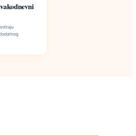
 svakodnevni
ntiraju
z dodatnog