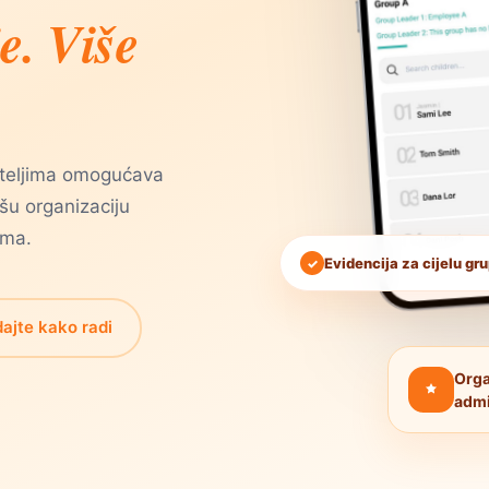
e. Više
jateljima omogućava
kšu organizaciju
ima.
Evidencija za cijelu gr
✓
ajte kako radi
Orga
admi