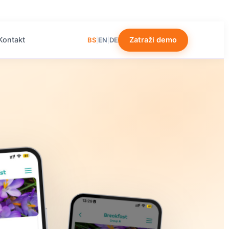
Kontakt
Zatraži demo
BS
EN
DE
|
|