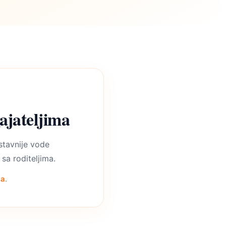
ajateljima
tavnije vode
 sa roditeljima.
ća
.