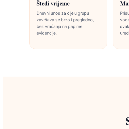
Štedi vrijeme
Man
Dnevni unos za cijelu grupu
Prisu
završava se brzo i pregledno,
vode
bez vraćanja na papirne
svak
evidencije.
uredn