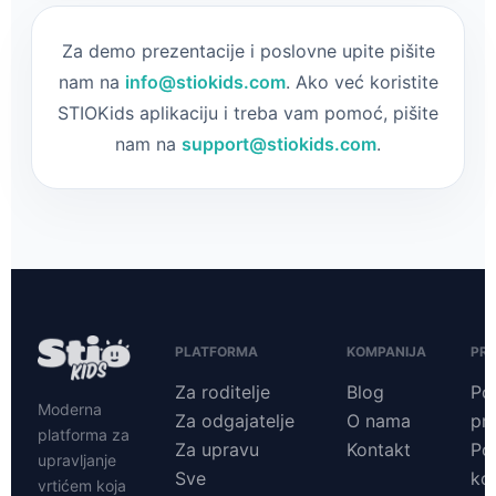
Za demo prezentacije i poslovne upite pišite
nam na
info@stiokids.com
. Ako već koristite
STIOKids aplikaciju i treba vam pomoć, pišite
nam na
support@stiokids.com
.
PLATFORMA
KOMPANIJA
PR
Za roditelje
Blog
Pol
Moderna
Za odgajatelje
O nama
pri
platforma za
Za upravu
Kontakt
Pol
upravljanje
Sve
ko
vrtićem koja