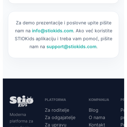
Za demo prezentacije i poslovne upite pišite
nam na
info@stiokids.com
. Ako već koristite
STIOKids aplikaciju i treba vam pomoć, pišite
nam na
support@stiokids.com
.
PLATFORMA
KOMPANIJA
PR
Za roditelje
Blog
Pol
Moderna
Za odgajatelje
O nama
pri
platforma za
Za upravu
Kontakt
Pol