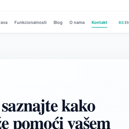
rava
Funkcionalnosti
Blog
O nama
Kontakt
BS
E
|
 saznajte kako
e pomoći vašem