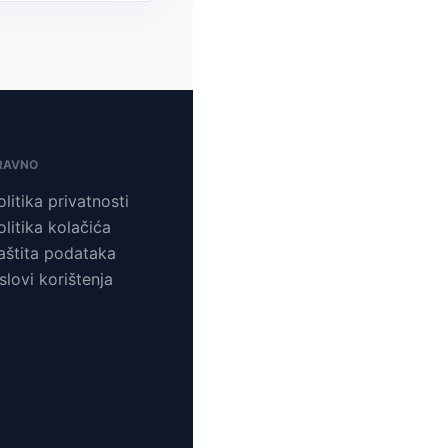
RAVNO
olitika privatnosti
olitika kolačića
aštita podataka
slovi korištenja