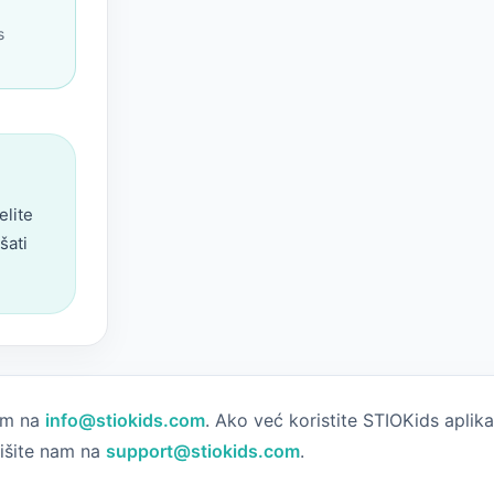
s
elite
šati
nam na
info@stiokids.com
. Ako već koristite STIOKids aplika
išite nam na
support@stiokids.com
.