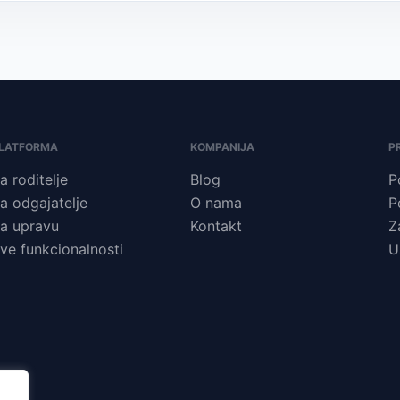
LATFORMA
KOMPANIJA
P
a roditelje
Blog
P
a odgajatelje
O nama
P
a upravu
Kontakt
Z
ve funkcionalnosti
U