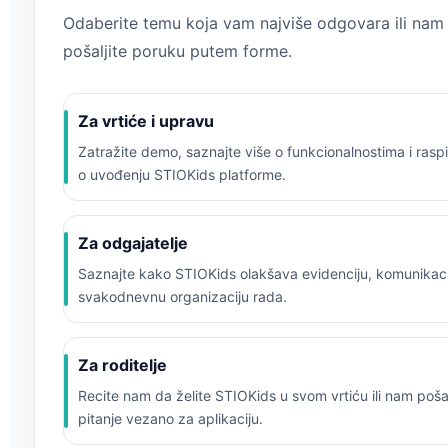
Odaberite temu koja vam najviše odgovara ili na
pošaljite poruku putem forme.
Za vrtiće i upravu
Zatražite demo, saznajte više o funkcionalnostima i raspi
o uvođenju STIOKids platforme.
Za odgajatelje
Saznajte kako STIOKids olakšava evidenciju, komunikacij
svakodnevnu organizaciju rada.
Za roditelje
Recite nam da želite STIOKids u svom vrtiću ili nam pošal
pitanje vezano za aplikaciju.