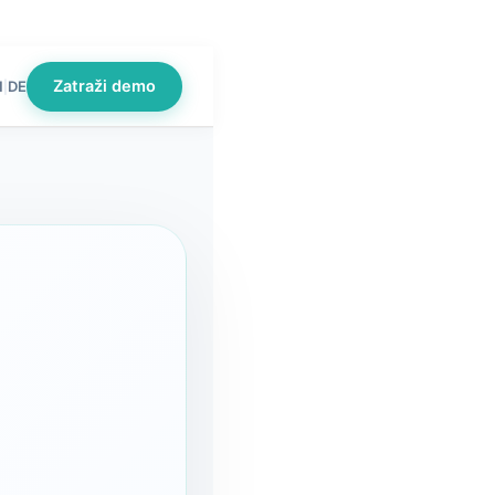
Zatraži demo
N
DE
|