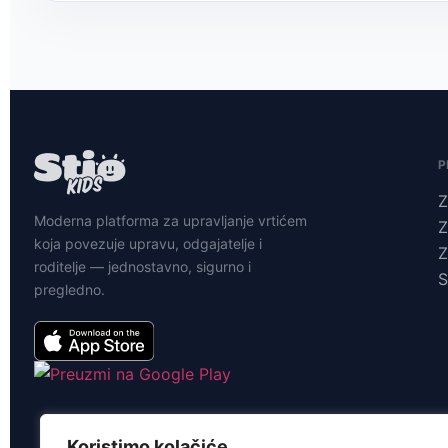
P
Z
Moderna platforma za upravljanje vrtićem
Z
koja povezuje upravu, odgajatelje i
Z
roditelje — jednostavno, sigurno i
S
pregledno.
Koristimo kolačiće