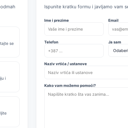
m odmah
Ispunite kratku formu i javljamo vam se
Ime i prezime
Email
Telefon
Ja sam
tajte se
Naziv vrtića / ustanove
u i
Kako vam možemo pomoći?
jite