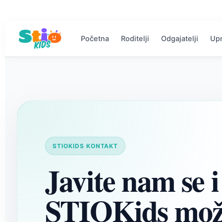
Početna
Roditelji
Odgajatelji
Up
STIOKIDS KONTAKT
Javite nam se i
STIOKids mož