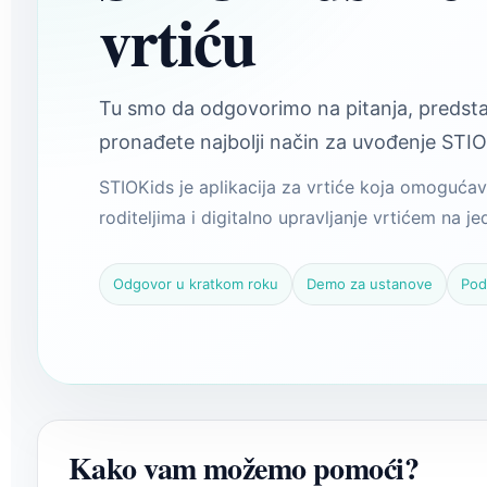
vrtiću
Tu smo da odgovorimo na pitanja, preds
pronađete najbolji način za uvođenje STIO
STIOKids je aplikacija za vrtiće koja omogućav
roditeljima i digitalno upravljanje vrtićem na j
Odgovor u kratkom roku
Demo za ustanove
Pod
Kako vam možemo pomoći?