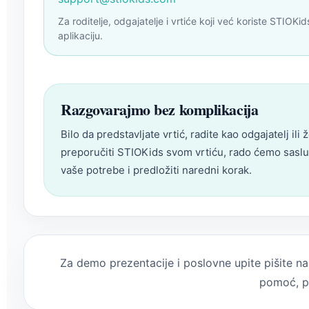
Za roditelje, odgajatelje i vrtiće koji već koriste STIOKid
aplikaciju.
Razgovarajmo bez komplikacija
Bilo da predstavljate vrtić, radite kao odgajatelj ili ž
preporučiti STIOKids svom vrtiću, rado ćemo saslu
vaše potrebe i predložiti naredni korak.
Za demo prezentacije i poslovne upite pišite 
pomoć, p