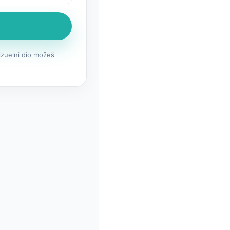
izuelni dio možeš