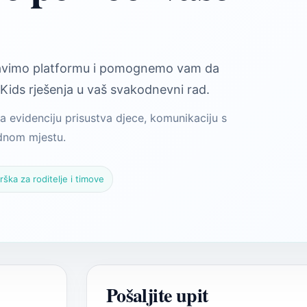
tavimo platformu i pomognemo vam da
Kids rješenja u vaš svakodnevni rad.
a evidenciju prisustva djece, komunikaciju s
ednom mjestu.
rška za roditelje i timove
Pošaljite upit