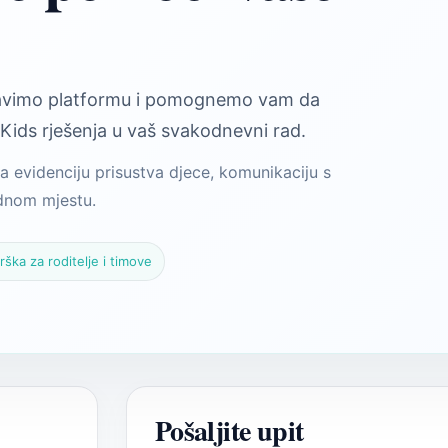
tavimo platformu i pomognemo vam da
Kids rješenja u vaš svakodnevni rad.
a evidenciju prisustva djece, komunikaciju s
ednom mjestu.
rška za roditelje i timove
Pošaljite upit