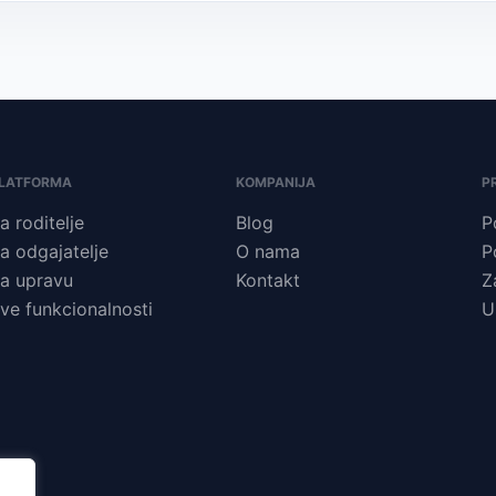
LATFORMA
KOMPANIJA
P
a roditelje
Blog
P
a odgajatelje
O nama
P
a upravu
Kontakt
Z
ve funkcionalnosti
U