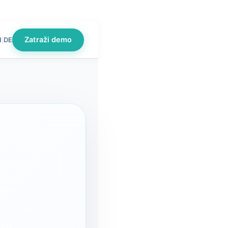
Zatraži demo
N
DE
|