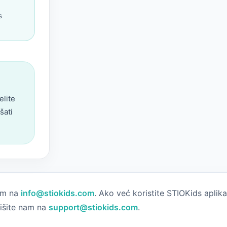
s
elite
šati
nam na
info@stiokids.com
. Ako već koristite STIOKids aplika
išite nam na
support@stiokids.com
.