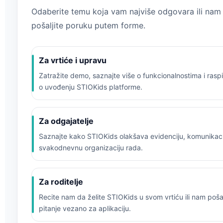
Odaberite temu koja vam najviše odgovara ili na
pošaljite poruku putem forme.
Za vrtiće i upravu
Zatražite demo, saznajte više o funkcionalnostima i raspi
o uvođenju STIOKids platforme.
Za odgajatelje
Saznajte kako STIOKids olakšava evidenciju, komunikacij
svakodnevnu organizaciju rada.
Za roditelje
Recite nam da želite STIOKids u svom vrtiću ili nam pošal
pitanje vezano za aplikaciju.