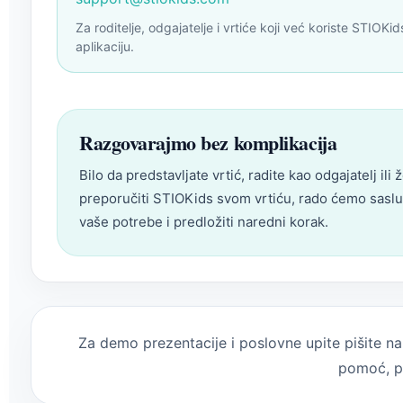
Za roditelje, odgajatelje i vrtiće koji već koriste STIOKid
aplikaciju.
Razgovarajmo bez komplikacija
Bilo da predstavljate vrtić, radite kao odgajatelj ili ž
preporučiti STIOKids svom vrtiću, rado ćemo saslu
vaše potrebe i predložiti naredni korak.
Za demo prezentacije i poslovne upite pišite 
pomoć, p