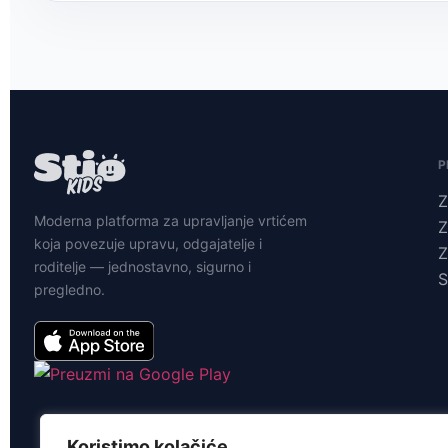
P
Z
Moderna platforma za upravljanje vrtićem
Z
koja povezuje upravu, odgajatelje i
Z
roditelje — jednostavno, sigurno i
S
pregledno.
Koristimo kolačiće