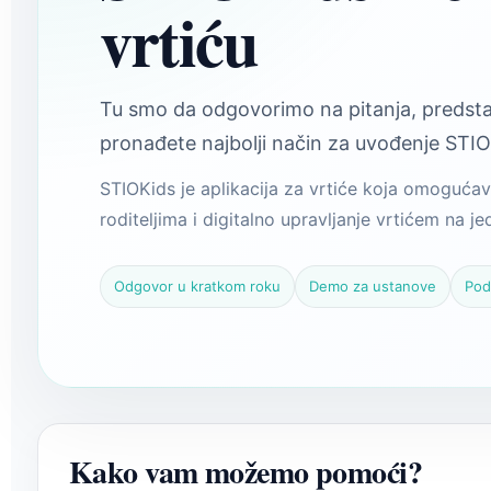
vrtiću
Tu smo da odgovorimo na pitanja, preds
pronađete najbolji način za uvođenje STIO
STIOKids je aplikacija za vrtiće koja omogućav
roditeljima i digitalno upravljanje vrtićem na j
Odgovor u kratkom roku
Demo za ustanove
Pod
Kako vam možemo pomoći?