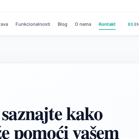
rava
Funkcionalnosti
Blog
O nama
Kontakt
BS
E
|
 saznajte kako
e pomoći vašem