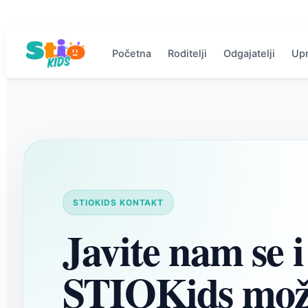
Početna
Roditelji
Odgajatelji
Up
STIOKIDS KONTAKT
Javite nam se i
STIOKids mož