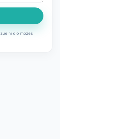
izuelni dio možeš