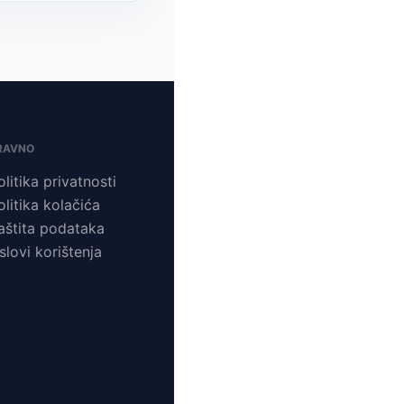
RAVNO
olitika privatnosti
olitika kolačića
aštita podataka
slovi korištenja