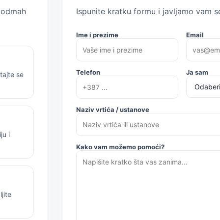
m odmah
Ispunite kratku formu i javljamo vam se
Ime i prezime
Email
Telefon
Ja sam
tajte se
Naziv vrtića / ustanove
u i
Kako vam možemo pomoći?
jite