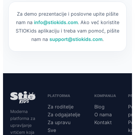
Za demo prezentacije i poslovne upite pišite
nam na
info@stiokids.com
. Ako već koristite
STIOKids aplikaciju i treba vam pomoć, pišite
nam na
support@stiokids.com
.
PLATFORMA
KOMPANIJA
PR
Za roditelje
Blog
Pol
Moderna
Za odgajatelje
O nama
pri
platforma za
Za upravu
Kontakt
Pol
upravljanje
Sve
ko
vrtićem koja