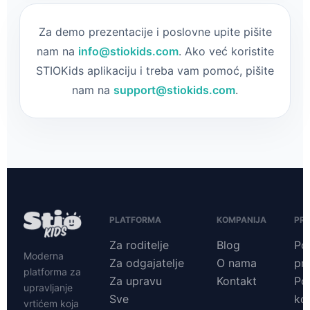
Za demo prezentacije i poslovne upite pišite
nam na
info@stiokids.com
. Ako već koristite
STIOKids aplikaciju i treba vam pomoć, pišite
nam na
support@stiokids.com
.
PLATFORMA
KOMPANIJA
PR
Za roditelje
Blog
Pol
Moderna
Za odgajatelje
O nama
pri
platforma za
Za upravu
Kontakt
Pol
upravljanje
Sve
ko
vrtićem koja