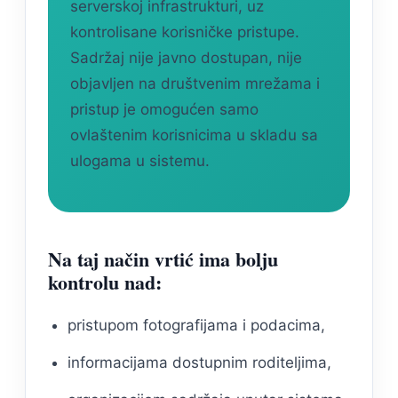
serverskoj infrastrukturi, uz
kontrolisane korisničke pristupe.
Sadržaj nije javno dostupan, nije
objavljen na društvenim mrežama i
pristup je omogućen samo
ovlaštenim korisnicima u skladu sa
ulogama u sistemu.
Na taj način vrtić ima bolju
kontrolu nad:
pristupom fotografijama i podacima,
informacijama dostupnim roditeljima,