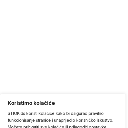
Koristimo kolačiće
STIOKids koristi kolačiće kako bi osigurao pravilno
funkcionisanje stranice i unaprijedio korisničko iskustvo.
Možete prihvatiti sve kolačiće ili prilagoditi postavke.