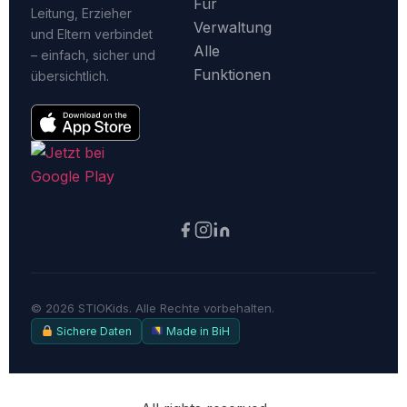
Für
Leitung, Erzieher
Verwaltung
und Eltern verbindet
Alle
– einfach, sicher und
Funktionen
übersichtlich.
©
2026
STIOKids. Alle Rechte vorbehalten.
Sichere Daten
Made in BiH